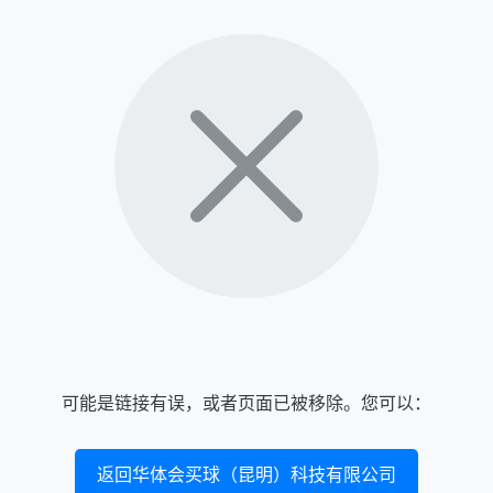
可能是链接有误，或者页面已被移除。您可以：
返回华体会买球（昆明）科技有限公司